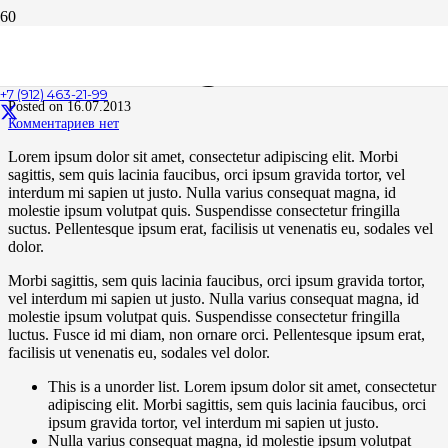
Just a Single Post
+7 (912) 463-21-99
Posted on
16.07.2013
Комментариев нет
Lorem ipsum dolor sit amet, consectetur adipiscing elit. Morbi
sagittis, sem quis lacinia faucibus, orci ipsum gravida tortor, vel
interdum mi sapien ut justo. Nulla varius consequat magna, id
molestie ipsum volutpat quis. Suspendisse consectetur fringilla
suctus. Pellentesque ipsum erat, facilisis ut venenatis eu, sodales vel
dolor.
Morbi sagittis, sem quis lacinia faucibus, orci ipsum gravida tortor,
vel interdum mi sapien ut justo. Nulla varius consequat magna, id
molestie ipsum volutpat quis. Suspendisse consectetur fringilla
luctus. Fusce id mi diam, non ornare orci. Pellentesque ipsum erat,
facilisis ut venenatis eu, sodales vel dolor.
This is a unorder list. Lorem ipsum dolor sit amet, consectetur
adipiscing elit. Morbi sagittis, sem quis lacinia faucibus, orci
ipsum gravida tortor, vel interdum mi sapien ut justo.
Nulla varius consequat magna, id molestie ipsum volutpat