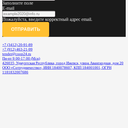
Заполните поле
E-mail
Пожалуйста, введите корректный адрес email.
ОТПРАВИТЬ
+7 (3412) 20-91-89
+7 (912) 463-21-99
tender@coop24.ru
Пн-пт 9:00-17:00 (Мск)
426035, Удмуртская Республика, город Ижевск, улица Авангардная, дом 20
ООО «Сотрудничество», ИНН 1840078607, КПП 184001001, ОГРН
1181832007686