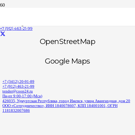
Map
+7 (912) 463-21-99
OpenStreetMap
Google Maps
+7 (3412) 20-91-89
+7 (912) 463-21-99
tender@coop24.ru
Пн-пт 9:00-17:00 (Мск)
426035, Удмуртская Республика, город Ижевск, улица Авангардная, дом 20
ООО «Сотрудничество», ИНН 1840078607, КПП 184001001, ОГРН
1181832007686